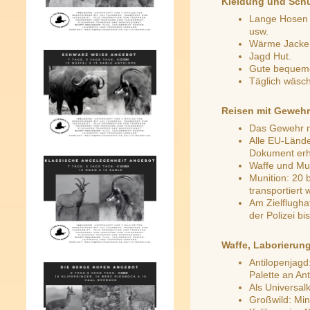
Kleidung und Sch
Lange Hosen u
usw.
Wärme Jacke 
Jagd Hut.
Gute bequeme
Täglich wäsch
Reisen mit Gewehr
Das Gewehr m
Alle EU-Lände
Dokument erh
Waffe und Mun
Munition: 20 
transportiert
Am Zielflugh
der Polizei b
Waffe, Laborierun
Antilopenjagd
Palette an Ant
Als Universal
Großwild: Min