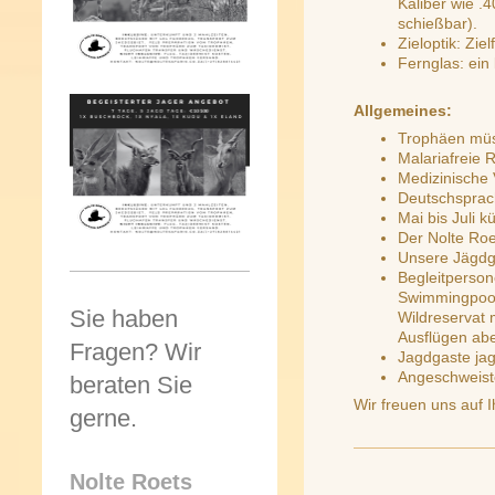
Kaliber wie .
schießbar).
Zieloptik: Zie
Fernglas: ein 
Allgemeines:
Trophäen müs
Malariafreie 
Medizinische 
Deutschsprac
Mai bis Juli 
Der Nolte Roe
Unsere Jägdg
Begleitperson
Swimmingpool 
Sie haben
Wildreservat 
Ausflügen abe
Fragen? Wir
Jagdgaste jag
Angeschweiste
beraten Sie
Wir freuen uns auf 
gerne.
Nolte Roets